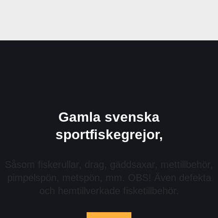
Gamla svenska
sportfiskegrejor,
Såsom fiskerullar, drag, gäddsaxar, mettillbehör,
pimpelspön, metspön, mm. OBS! Även defekta
och hemtillverkade fisketillbehör.