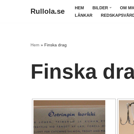
HEM
BILDER
OM MI
Rullola.se
LÄNKAR
REDSKAPSVÅR
Hoppa
till
innehåll
Hem
»
Finska drag
Finska dr